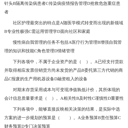
针头B隔离传染病患者C传染病疫情报告管理D抢救危急重症患
者
社区护理最突出的特点是A随医学模式转变而出现的新领域
B专业性极强C需运用管理学D面向社区和家庭
慢性病自我管理的任务不包括A医疗行为管理B增强自我管
理的知识和技能C角色管理D情绪管理
下列各项中，不属于企业资产的是（ ）。A已经支付货款
并取得相应发票但销货方尚未发货的产品B委托第三方代销的商
品C报废的生产用机器设备D融资租入的设备
对期末存货采用成本与可变现净值孰低计价，其所体现的
会计信息质量要求是（ ）。A相关性B及时性C谨慎性D重要性
下列各项中，能够直接反映相关决策的结果，是实际中选
方案的进一步规划的预算是（ ）。A业务预算B责任预算C
财务预算D专门决策预算