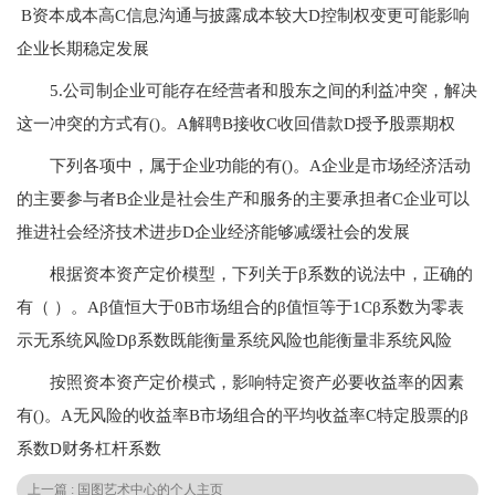
B资本成本高C信息沟通与披露成本较大D控制权变更可能影响
企业长期稳定发展
5.公司制企业可能存在经营者和股东之间的利益冲突，解决
这一冲突的方式有()。A解聘B接收C收回借款D授予股票期权
下列各项中，属于企业功能的有()。A企业是市场经济活动
的主要参与者B企业是社会生产和服务的主要承担者C企业可以
推进社会经济技术进步D企业经济能够减缓社会的发展
根据资本资产定价模型，下列关于β系数的说法中，正确的
有（ ）。Aβ值恒大于0B市场组合的β值恒等于1Cβ系数为零表
示无系统风险Dβ系数既能衡量系统风险也能衡量非系统风险
按照资本资产定价模式，影响特定资产必要收益率的因素
有()。A无风险的收益率B市场组合的平均收益率C特定股票的β
系数D财务杠杆系数
上一篇 : 国图艺术中心的个人主页