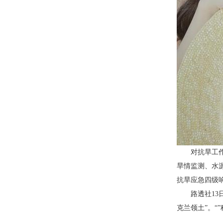
对抗旱工作作
旱情监测、水
抗旱应急四级
路透社13日
克兰领土”。