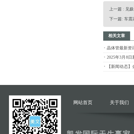
上一篇 : 见
下一篇: 车震高
相关文章
晶体管最新资讯
2025年3月
览
【新闻动态】
市场化竞标激
网站首页
关于我们