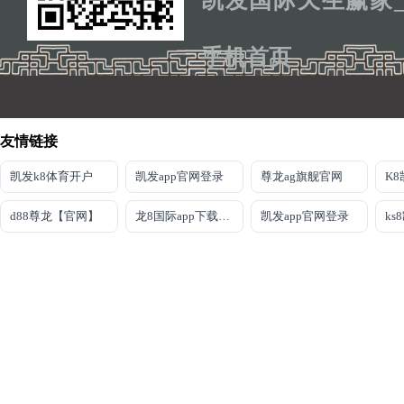
凯发国际天生赢家_
手机首页
友情链接
凯发k8体育开户
凯发app官网登录
尊龙ag旗舰官网
K
d88尊龙【官网】
龙8国际app下载客户端
凯发app官网登录
ks