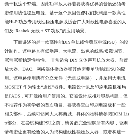
频干扰这个弊端。因此功率放大器若要获得优异的音质还须考
虑使用线性稳压电源。基于这个原因促使我们想构建一款高性
能Hi-Fi功放专用线性稳压电源以适合广大对线性电源喜爱的人
们及“Realtek 无线 + ST 功放”的应用场景。
下面讲述的是一款高性能DIY单轨线性稳压电源PSU）的设
计制作。该电路具有低噪声、大电流、出色的线路/负载调节、
宽带宽和稳定性特性。 非常适合 DIY 立体声耳机放大器、前置
放大器、DAC、网络媒体播放器和其他需要单轨稳压PSU的应
用。该电路使用所有分立元件（无集成电路），并采用大电流
MOSFET 作为输出“通过”器件。电路设计以及印刷电路板布局
是PADS，可开源给用户使用的。它被设计成相对容易构建，但
不推荐作为初学者的首次项目。要获得空白印刷电路板和一些
相关部件，后续可访问大大邦商城。具体的物料请参阅BOM Lis
ts部分。在尝试构建PSU之前，请务必完全理解所有内容，否则
请考虑让更有经验的人为您构建线性稳压放大器，或者构建一