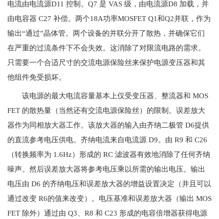
电流由电流源D11 控制。Q7 是 VAS 级，由电流源D8 加载，并
由电容器 C27 补偿。两个18A功率MOSFET Q1和Q2并联，作为
输出“通过”晶体管。两个设备的并联分开了散热，并确保它们
在严重的过流条件下不会失效。这消除了对限流电路的需求。
只需要一个合适尺寸的交流电源保险丝来保护电源变压器和其
他组件免受损坏。
该电源的最大电流容量基本上仅受变压器、整流器和 MOS
FET 的散热量（当然还有交流电源保险丝）的限制。误差放大
器作为同相放大器工作。该放大器的输入由齐纳二极管 D6提供
的直流参考电压供电。齐纳电流来自电流源 D9。由 R9 和 C26
（转换频率为 1.6Hz）形成的 RC 滤波器有效地消除了任何齐纳
噪声。然后误差放大器将参考电压乘以所需的输出电压。输出
电压由 D6 的齐纳电压和误差放大器的增益设置决定（并且可以
通过改变 R6的值来改变）。电压基准和误差放大器（输出 MOS
FET 除外）通过由 Q3、R8 和 C23 形成的电容倍增器获得电源