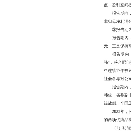
点，盈利空间
报告期内，公
非归母净利润分别
③报告期内，计
报告期内，公司
元，三是保持研
报告期内，公
强”，获合肥市
料连续17年被
社会各界对公
报告期内，姚
韩俊，省委副
统战部、全国工
2023年，
的两项优势品
（1）功能鞋