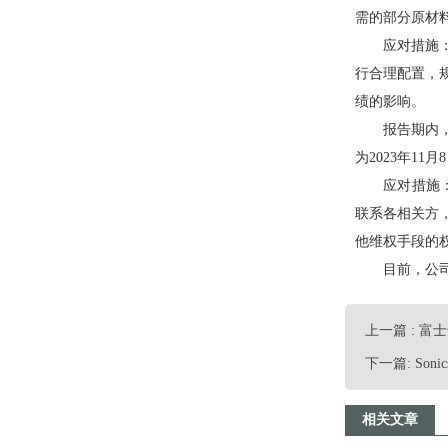
需的部分原材
应对措施：汇
行合理配置，
绩的影响。
报告期内，公
为2023年1
应对措施：基
联系各相关方
他维权手段的
目前，公司经
上一篇 : 富
下一篇: Son
相关文章