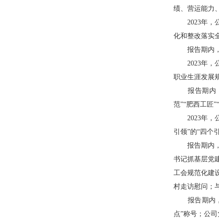
绩、营运能力
2023年，
化和整改落实
报告期内，控
2023年，
职业生涯发展
报告期内，公
范”“肥西工匠
2023年，
引领”的“四
报告期内，党
书记抓基层党
工会规范化建
村走访慰问；
报告期内，公
点”称号；公司