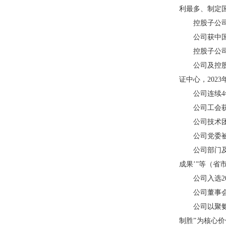
利最多、制定
控股子公司安
公司获中国工
控股子公司安
公司及控股子
证中心，2023
公司连续4年高
公司工会获“
公司技术团队获
公司党委被表
公司部门及员工
成果’”等（省
公司入选202
公司董事会秘
公司以聚氨酯
制胜”为核心