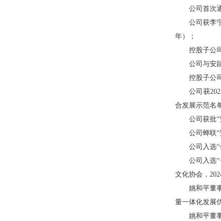
公司首次通过李
公司获李宁集团
年）；
控股子公司安利
公司与安踏集
控股子公司安
公司获2022
合发展示范名单
公司获批“安
公司蝉联“安徽
公司入选“合
公司入选“合肥
文化协会，202
姚和平董事长
量一体化发展优
姚和平董事长