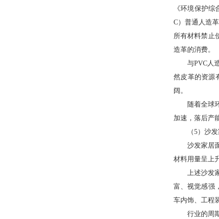
《环境保护综合
C）普通人造革
所有材料禁止
造革的消费。
与PVC人造
然皮革的资源
阔。
随着全球环保
加速，落后产
（5）沙发家
沙发家居面料
材料用量呈上
上述沙发家居
富、视觉感强
车内饰、工程
行业的周期性