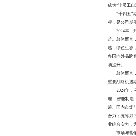
成为“让员工
“十四五”期
程，是公司期
2024年，
难。总体而言
越，绿色生态
多国内外品牌
响提升。
总体而言，公
重要战略机遇
2024年，
理、智能制造
筹、国内市场
合力；统筹好
业综合实力，
市场与营销工